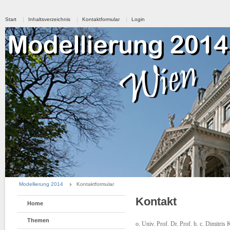
Start
Inhaltsverzeichnis
Kontaktformular
Login
Modellierung 2014
Kontaktformular
Kontakt
Home
Themen
o. Univ. Prof. Dr. Prof. h. c. Dimi